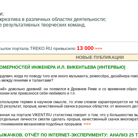
и;
реатива в различных областях деятельности;
 результативных творческих команд.
13 000
ссылок портала TREKO.RU превысило
»»»
НОВЫЕ ПУБЛИКАЦИИ
МЕРНОСТЕЙ ИНЖЕНЕРА И.Л. ВИКЕНТЬЕВА [ИНТЕРВЬЮ]
рдович, когда по поводу того или иного музыканта, режиссёра, дизайнера гов
а между гениями и талантами?
ний» довольно древний: он появился в Древнем Риме и со временем оброс м
онии или превознося себя-любимого и т.п.
спользуем термин в научном смысле, то этим словом характеризуется не т
) результат, прорыв, качественный скачок в разных областях: от военного де
анная на портале VIKENT.RU статистика говорит о том, что у большинства 
тдельные личности смогли сделать прорыв, качественный скачок многократн
»»»
м пониманием механизмов подобных прорывов.
ЖАЧКОВ. ОТЧЁТ ПО INTERNET-ЭКСПЕРИМЕНТУ: АНАЛИЗ 25 