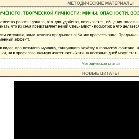
МЕТОДИЧЕСКИЕ МАТЕРИАЛЫ
УЧЁНОГО, ТВОРЧЕСКОЙ ЛИЧНОСТИ: МИФЫ, ОПАСНОСТИ, ВО
ножество россиян узнало, что для удобства, оказывается, общения полезно
ать, что из себя представляет некий Специалист - посмотри: а что делается
им ситуацию, когда человек продвигает себя как профессионал. Продвижен
еменный эффект).
 видео про пожилого мужчину, танцующего чечётку в городском фонтане, н
ьги, ни в профессиональную известность (хотя на несколько дней могут стат
Методические статьи
НОВЫЕ ЦИТАТЫ