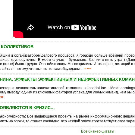
 КОЛЛЕКТИВОВ
рящим и организатором делового процесса, я гораздо больше времени прово
шишь круглосуточно. В моём случае - буквально. Звонки в пять утра («Дан
(жене) было трудно. Она обижалась. Мы ссорились. И телефон, летящий в сте
»»»
лайт»« - потому что мы что-то там обсуждаем...
ИНИНА. ЭФФЕКТЫ ЭФФЕКТИВНЫХ И НЕЭФФЕКТИВНЫХ КОМАН
иректор и основатель консалтинговой компании «LosadaLine - MetaLearni
му выводу: одним из ключевых факторов успеха для любых команд, чем бы 
»»
ПОЯВЛЯЮТСЯ В КРИЗИС…
кономерность: Все выдающиеся проекты на рынке информационного вещания 
елить на эпохи, то станет очевидно, что каждой эпохе соответствует свое х
Все бизнес-цитаты