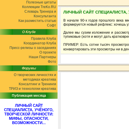
Полезные цитаты
Коллекции TreKo.RU
Словарь Тренера и
ЛИЧНЫЙ САЙТ СПЕЦИАЛИСТА, 
Консультанта
В начале 90-х годов прошлого века м
Как разместить статью
формируется новый рефлекс: хочешь узн
Софт
О Клубе
Далее мы сузим изложение и рассмотр
тупиковые (хотя и могут дать кратковр
Правила Клуба
Координатор Клуба
ПРИМЕР: Есть сотни тысяч просмотров
Пресс-релизы о заседаниях
конвертировать эти просмотры ни в ден
О проекте
Наши Партнеры
Фото
Форумы
О творческих личностях и
методиках креатива
Консалтинг и Тренинги
ТРИЗ и технологии креатива
Публикация месяца
ЛИЧНЫЙ САЙТ
СПЕЦИАЛИСТА, УЧЁНОГО,
ТВОРЧЕСКОЙ ЛИЧНОСТИ:
МИФЫ, ОПАСНОСТИ,
ВОЗМОЖНОСТИ...