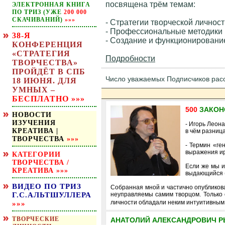
посвящена трём темам:
ЭЛЕКТРОННАЯ КНИГА
ПО ТРИЗ (УЖЕ
200 000
СКАЧИВАНИЙ)
»»»
- Стратегии творческой личност
- Профессиональные методики к
38-Я
- Создание и функционирование
КОНФЕРЕНЦИЯ
«СТРАТЕГИЯ
Подробности
ТВОРЧЕСТВА»
ПРОЙДЁТ В СПБ
Число уважаемых Подписчиков ра
18 ИЮНЯ. ДЛЯ
УМНЫХ –
БЕСПЛАТНО
»»»
500
ЗАКОНО
НОВОСТИ
ИЗУЧЕНИЯ
- Игорь Леона
КРЕАТИВА |
в чём разниц
ТВОРЧЕСТВА
»»»
- Термин «ге
выражения ир
КАТЕГОРИИ
ТВОРЧЕСТВА /
Если же мы и
КРЕАТИВА
»»»
выдающийся (!
ВИДЕО ПО ТРИЗ
Собранная мной и частично опубликов
Г.С.АЛЬТШУЛЛЕРА
неуправляемы самим творцом. Только о
личности обладали неким интуитивны
»»»
ТВОРЧЕСКИЕ
АНАТОЛИЙ АЛЕКСАНДРОВИЧ РЫ