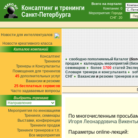
Всего на портале:
Компании: 0
Мероприятия:
Города
Пе
СНГ: 20
Новости для интеллектуалов
Новости креативного класса
Каталог компаний
Консалтинг
♦
свободно пополняемый Каталог
(бо
Тренинги
продаж
♦
календарь мероприятий (биз
Тренеры и Консультанты
семинаров
♦
более
1700
статей Экспер
Помещения для тренингов
Словаря тренера и консультанта
♦
so
45
дополнительных услуг
СНГ
♦
Вакансии
и
резюме тренеров и 
Вакансии
и
резюме
25 бесплатных сервисов
Часто задаваемые вопросы
Выбрать тренинг
Мероприятия по инновациям
Тренинги, семинары
По многочисленным просьбам 
Выставки, конференции
Игоря Леонардовича Викенть
Тренинги продаж
Тренинги тренеров и т.п.
Параметры online-лекций:
Все мероприятия