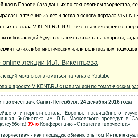
нейшая в Европе база данных по технологиям творчества, с
ралась в течение 35 лет и легла в основу портала VIKENT.
нных портала VIKENT.RU, И.Л. Викентьев ежедневно прораба
и online-лекций будут составлять ответы на вопросы, зад
ржит каких-либо мистических и/или религиозных подходов, 
 оnline-лекции И.Л. Викентьева
e-лекций можно ознакомиться на канале Youtube
ева о проекте VIKENT.RU с навигацией по тематическим ра
творчества», Санкт-Петербург, 24 декабря 2016 года
ейшего интернет-портала Европы, посвящённого изуч
личная библиотека им. В.В. Маяковского проведут в Са
да (суббота)
39-ю
Конференцию «Стратегии творчества».
ворчества» - как площадка обмена опытом Интеллектуал