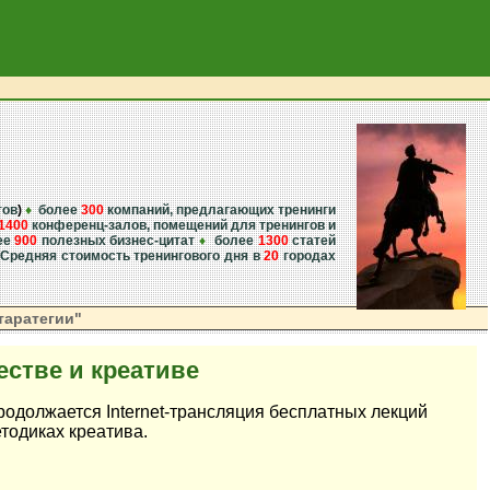
тов
)
♦
более
300
компаний, предлагающих тренинги
1400
конференц-залов, помещений для тренингов и
ее
900
полезных бизнес-цитат
♦
более
1300
статей
Средняя стоимость тренингового дня в
20
городах
аратегии"
естве и креативе
одолжается Internet-трансляция бесплатных лекций
тодиках креатива.