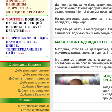
ЛИЧНОСТИ -
ПРИНЦИПЫ
Данное исследование было выполнено в
ТВОРЧЕСТВА -
русскоязычных Internet-форумах полу
эксперимента Internet-форумы, посвящ
МЕТОДИКИ КРЕАТИВА
На первом этапе эксперимента, на к
YOUTUBE
: ПОДПИСКА
площадки, например:
НА ЗАПИСИ ЛЕКЦИЙ
И.Л. ВИКЕНТЬЕВА О
Надоело работать в госструктурах. О
КРЕАТИВЕ
»»»
занимался, подскажите? У кого получи
15
ПРИЗНАКОВ ПСЕВДО-
МАКАТРОВА НАДЕЖДА СЕРГЕЕВ
НАУКИ В СТАТЬЕ,
КНИГЕ,
Методика, которая не декларирует, 
ТЕЛЕПЕРЕДАЧЕ, ВЕБ-
ощутимых затрат: времени и денег. В 
САЙТЕ
»»»
Методики методикам рознь, и далеко
составленный на основе личного участи
Добавить в Каталог
сложные и комплексные, то такой днев
Добавить мероприятие
Добавить новость
БОН
Добавить тренинг тренеров
КРЕА
Добавить компанию
Добавить Тренера
Когда
Добавить помещение
сидит 
у сре
Добавить Вакансию
проце
Статьи
Методические статьи
Статьи и дискуссии