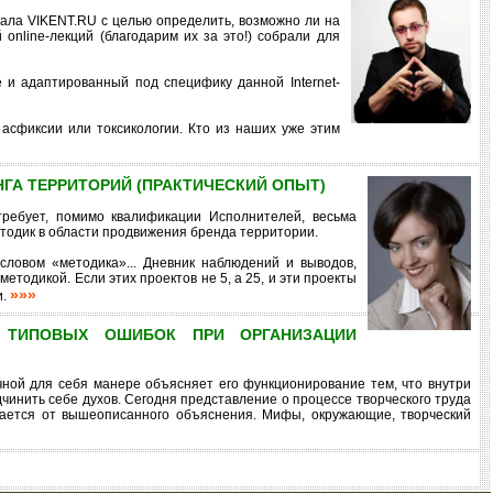
тала VIKENT.RU с целью определить, возможно ли на
online-лекций (благодарим их за это!) собрали для
и адаптированный под специфику данной Internet-
 асфиксии или токсикологии. Кто из наших уже этим
ГА ТЕРРИТОРИЙ (ПРАКТИЧЕСКИЙ ОПЫТ)
требует, помимо квалификации Исполнителей, весьма
етодик в области продвижения бренда территории.
словом «методика»... Дневник наблюдений и выводов,
етодикой. Если этих проектов не 5, а 25, и эти проекты
»»»
и.
7 ТИПОВЫХ ОШИБОК ПРИ ОРГАНИЗАЦИИ
чной для себя манере объясняет его функционирование тем, что внутри
дчинить себе духов. Сегодня представление о процессе творческого труда
чается от вышеописанного объяснения. Мифы, окружающие, творческий