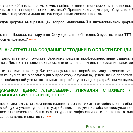
есной 2015 года в рамках курса online-лекции о творческих личностях пор
чить ответ на вопрос по их тематике? Принципиально, что ряд Слушателей 
ённые творческим и/или интеллектуальным специальностям.
аждом форуме был размещён вопрос, написанный в интеллигентной форме 
пыты набралось на пару книг. Хочу сделать собственный курс по теме ТТП,
»»»
лось лучше всех?
НА: ЗАТРАТЫ НА СОЗДАНИЕ МЕТОДИКИ В ОБЛАСТИ БРЕНДИН
а действительно помогает Заказчику решать профессиональные задачи, 
тексте Доклада на примерах рассказывается о нашем опыте создания таких м
 не все имеющиеся у бизнес-консультантов наработки могут именоваться 
я консультанта в реализации 5 проектов, безусловно, ценен, но не является м
ник наблюдений уже может служить первой ступенью для разработки методик
ДАРЕНКО ДЕНИС АЛЕКСЕЕВИЧ. УПРАВЛЯЯ СТИХИЕЙ: 
ТИВНЫХ БИЗНЕС-ПРОЦЕССОВ
 представитель отсталой цивилизации впервые видит автомобиль, он в обы
злой дух, а умение управлять устройством - это умение «белого колдуна» по
днестатистического обывателя по уровню мифологичности не сильно отли
»»»
сс достаточно вариативны:
Все статьи