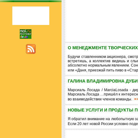
О МЕНЕДЖМЕНТЕ ТВОРЧЕСКИХ
Будучи ставленником акционера, смот
встретишь, а коллектив видишь и слы
абсолютно нормальным явлением. Соне 
или «Даня, приезжай пить пиво в «Стар
ГАЛИНА ВЛАДИМИРОВНА ДУБ
Марсиаль Лосада / MarciaLosada - д
Марсиаль Лосада …пришёл к интересно
»
во взаимодействии членов команды.
НОВЫЕ УСЛУГИ И ПРОДУКТЫ 
Я обратил внимание на любопытную за
Если 20 лет новой России условно под