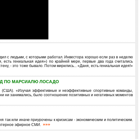
дил с людьми, с которыми работал. Инвестора хорошо если раз в неделю
я, есть гениальная идея») по крайней мере, первые два года считались
ну, - это тоже бывало. Потом мирились... «Даня, есть гениальная идея!»
Д ПО МАРСИАЛЮ ЛОСАДО
ng» (США). «Изучая эффективные и неэффективные спортивные команды,
они ни занимались, было соотношение позитивных и негативных моментов
так или иначе приурочены к кризисам - экономическим и политическим.
»»»
арактерное эфирное СМИ.