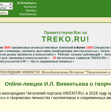
В Петербурге:
Компании:
Тренеры:
рейти
Мероприятия:
Приветствуем Вас на
TREKO.RU!
лее
3000
тренинговых
и
консалтинговых компаний
и более
1500
Специалис
нес-семинары, тренинги, выставки, конференции, мастер-классы)
♦
более
тов рынка тренингов и консалтинга
♦
Рейтинг лучших публикаций
♦
бол
ft для тренеров и консультантов
♦
25
бесплатных сервисов TREKO.RU
♦
консультантов СНГ
♦
Часто задаваемые вопросы
♦
ПОСЛЕДНИЕ НОВОСТИ: Возобновлены Встречи "Творческие ст
Online-лекции И.Л. Викентьева о творч
иногородних Читателей портала VIKENT.RU, в 2016 году пр
ева
о творческих личностях / коллективах и современных ме