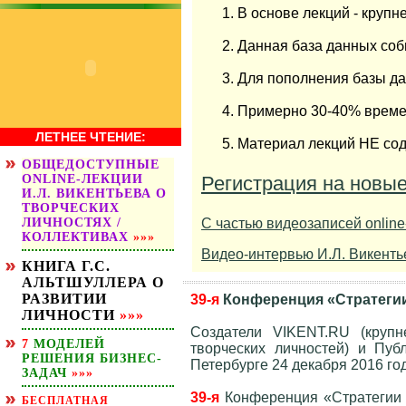
В основе лекций - круп
Данная база данных соби
Для пополнения базы да
Примерно 30-40% времен
ЛЕТНЕЕ ЧТЕНИЕ:
Материал лекций НЕ соде
ОБЩЕДОСТУПНЫЕ
ОNLINE-ЛЕКЦИИ
Регистрация на новые
И.Л. ВИКЕНТЬЕВА О
ТВОРЧЕСКИХ
ЛИЧНОСТЯХ /
С частью видеозаписей onlin
КОЛЛЕКТИВАХ
»»»
Видео-интервью И.Л. Викенть
КНИГА Г.С.
АЛЬТШУЛЛЕРА О
РАЗВИТИИ
39-я
Конференция «Стратегии 
ЛИЧНОСТИ
»»»
Создатели VIKENT.RU (крупн
7
МОДЕЛЕЙ
творческих личностей) и Пуб
РЕШЕНИЯ БИЗНЕС-
Петербурге 24 декабря 2016 го
ЗАДАЧ
»»»
39-я
Конференция «Стратегии т
БЕСПЛАТНАЯ