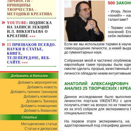
ЛИЧНОСТИ -
500
ЗАКОНО
ПРИНЦИПЫ
ТВОРЧЕСТВА -
- Игорь Леон
МЕТОДИКИ КРЕАТИВА
«гений!» – н
талантами?
YOUTUBE
: ПОДПИСКА
НА ЗАПИСИ ЛЕКЦИЙ
- Термин «г
И.Л. ВИКЕНТЬЕВА О
значений. Ег
КРЕАТИВЕ
»»»
себя-любимого
Если же мы используем термин в научн
15
ПРИЗНАКОВ ПСЕВДО-
самоощущение личности, а некий выдаю
НАУКИ В СТАТЬЕ,
до гуманитарных наук.
КНИГЕ,
ТЕЛЕПЕРЕДАЧЕ, ВЕБ-
Собранная мной и частично опубликов
САЙТЕ
»»»
европейцев такие прорывы были един
смогли сделать прорыв, качественный с
личности обладали неким интуитивны
Добавить в Каталог
Добавить мероприятие
АНАТОЛИЙ АЛЕКСАНДРОВИЧ 
Добавить новость
АНАЛИЗ 25 ТВОРЧЕСКИХ / КР
Добавить тренинг тренеров
Добавить компанию
Данное исследование было выполнено
личностях портала VIKENT.RU с цель
Добавить Тренера
получить ответ на вопрос по их темат
Добавить помещение
их за это!) собрали для эксперимента
Добавить Вакансию
специальностям.
Статьи
На первом этапе эксперимента, н
Методические статьи
адаптированный под специфику данной 
Статьи и дискуссии