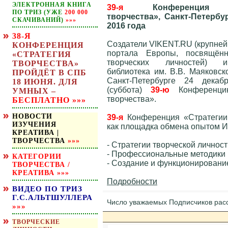
ЭЛЕКТРОННАЯ КНИГА
39-я
Конференция «С
ПО ТРИЗ (УЖЕ
200 000
творчества», Санкт-Петербур
СКАЧИВАНИЙ)
»»»
2016 года
38-Я
Создатели VIKENT.RU (крупней
КОНФЕРЕНЦИЯ
портала Европы, посвящённ
«СТРАТЕГИЯ
творческих личностей) 
ТВОРЧЕСТВА»
библиотека им. В.В. Маяковск
ПРОЙДЁТ В СПБ
Санкт-Петербурге 24 декаб
18 ИЮНЯ. ДЛЯ
(суббота)
39-ю
Конференцию
УМНЫХ –
творчества».
БЕСПЛАТНО
»»»
НОВОСТИ
39-я
Конференция «Стратегии 
ИЗУЧЕНИЯ
как площадка обмена опытом И
КРЕАТИВА |
ТВОРЧЕСТВА
»»»
- Стратегии творческой личност
- Профессиональные методики к
КАТЕГОРИИ
- Создание и функционирование
ТВОРЧЕСТВА /
КРЕАТИВА
»»»
Подробности
ВИДЕО ПО ТРИЗ
Г.С.АЛЬТШУЛЛЕРА
Число уважаемых Подписчиков ра
»»»
ТВОРЧЕСКИЕ