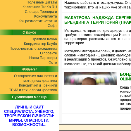
Полезные цитаты
Надоело работать в госструктурах. Оп
Коллекции TreKo.RU
токсикологии. Кто из наших уже этим з
Словарь Тренера и
Консультанта
МАКАТРОВА НАДЕЖДА СЕРГЕЕ
Как разместить статью
БРЕНДИНГА ТЕРРИТОРИЙ (ПРА
Софт
Методика, которая не декларирует, а
О Клубе
требует, помимо квалификации Исполн
на примерах рассказывается о наш
Правила Клуба
территории.
Координатор Клуба
Пресс-релизы о заседаниях
Методики методикам рознь, и далеко н
О проекте
словом «методика»... Дневник наблюде
Наши Партнеры
в реализации 5 проектов, безусловно, ц
Фото
комплексные, то такой дневник наблюд
Форумы
БОН
О творческих личностях и
ОШИБ
методиках креатива
Консалтинг и Тренинги
Когда 
ТРИЗ и технологии креатива
манере
устрой
Публикация месяца
проце
не си
ЛИЧНЫЙ САЙТ
проце
СПЕЦИАЛИСТА, УЧЁНОГО,
ТВОРЧЕСКОЙ ЛИЧНОСТИ:
МИФЫ, ОПАСНОСТИ,
ВОЗМОЖНОСТИ...