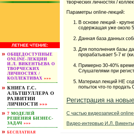
творческих личностях / колле
Параметры online-лекций:
В основе лекций - крупн
содержащая уже около 5
Данная база данных соби
ЛЕТНЕЕ ЧТЕНИЕ:
Для пополнения базы да
ОБЩЕДОСТУПНЫЕ
прорабатывает 5-7 кг (к
ОNLINE-ЛЕКЦИИ
И.Л. ВИКЕНТЬЕВА О
Примерно 30-40% времен
ТВОРЧЕСКИХ
Слушателями при регист
ЛИЧНОСТЯХ /
КОЛЛЕКТИВАХ
»»»
Материал лекций НЕ сод
попыток что-то продать 
КНИГА Г.С.
АЛЬТШУЛЛЕРА О
РАЗВИТИИ
Регистрация на новые
ЛИЧНОСТИ
»»»
С частью видеозаписей onlin
7
МОДЕЛЕЙ
РЕШЕНИЯ БИЗНЕС-
ЗАДАЧ
»»»
Видео-интервью И.Л. Викенть
БЕСПЛАТНАЯ