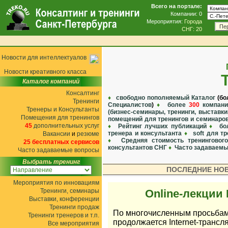
Всего на портале:
Компании: 0
Мероприятия:
Города
Пе
СНГ: 20
Новости для интеллектуалов
Новости креативного класса
Каталог компаний
Консалтинг
♦
свободно пополняемый Каталог
(б
Тренинги
Специалистов
)
♦
более
300
компани
Тренеры и Консультанты
(бизнес-семинары, тренинги, выставки
Помещения для тренингов
помещений для тренингов и семинаро
45
дополнительных услуг
♦
Рейтинг лучших публикаций
♦
бо
тренера и консультанта
♦
soft для т
Вакансии
и
резюме
♦
Средняя стоимость тренингово
25 бесплатных сервисов
консультантов СНГ
♦
Часто задаваемы
Часто задаваемые вопросы
Выбрать тренинг
ПОСЛЕДНИЕ НОВО
Мероприятия по инновациям
Тренинги, семинары
Online-лекции 
Выставки, конференции
Тренинги продаж
По многочисленным просьбам 
Тренинги тренеров и т.п.
продолжается Internet-транс
Все мероприятия